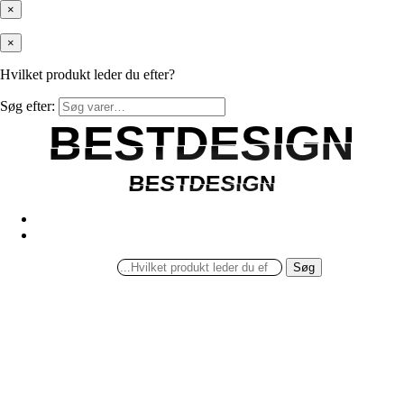
×
×
Hvilket produkt leder du efter?
Søg efter:
BESTDESIGN
BESTDESIGN
BESTDESIGN
BESTDESIGN
Søg