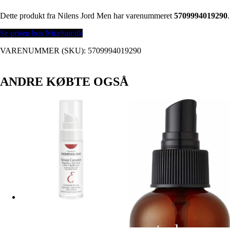
Dette produkt fra Nilens Jord Men har varenummeret
5709994019290
.
Se prisen hos Nicehair.dk
VARENUMMER (SKU):
5709994019290
ANDRE KØBTE OGSÅ